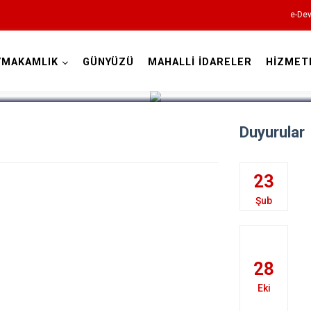
e-Dev
YMAKAMLIK
GÜNYÜZÜ
MAHALLİ İDARELER
HİZMET
Eskişehir
Duyurular
23
Şub
Alpu
Beylikova
28
Çifteler
Günyüzü
Eki