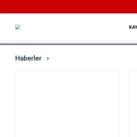
Devamını Oku
KA
Haberler