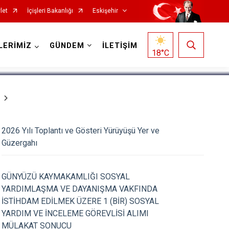
let
İçişleri Bakanlığı
Eskişehir
1
/
5
LERİMİZ
GÜNDEM
İLETİŞİM
18
°C
2026 Yılı Toplantı ve Gösteri Yürüyüşü Yer ve
Güzergahı
Mihalgazi
GÜNYÜZÜ KAYMAKAMLIĞI SOSYAL
Mihalıççık
YARDIMLAŞMA VE DAYANIŞMA VAKFINDA
Sarıcakaya
İSTİHDAM EDİLMEK ÜZERE 1 (BİR) SOSYAL
Seyitgazi
YARDIM VE İNCELEME GÖREVLİSİ ALIMI
MÜLAKAT SONUCU