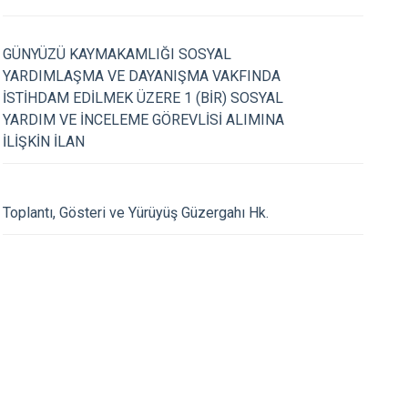
Sivrihisar
Odunpazarı
GÜNYÜZÜ KAYMAKAMLIĞI SOSYAL
01.05.2023
Tepebaşı
YARDIMLAŞMA VE DAYANIŞMA VAKFINDA
Gökhan ARSLAN' ın Kurban
Kaymakam Gökhan A
İSTİHDAM EDİLMEK ÜZERE 1 (BİR) SOSYAL
sajı
Emek ve Dayanışma 
YARDIM VE İNCELEME GÖREVLİSİ ALIMINA
İLİŞKİN İLAN
Toplantı, Gösteri ve Yürüyüş Güzergahı Hk.