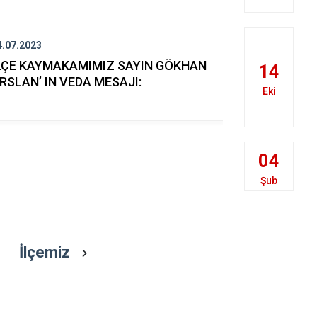
Han
İnönü
4.07.2023
27.06.2023
Mahmudiye
LÇE KAYMAKAMIMIZ SAYIN GÖKHAN
Kaymakam 
14
RSLAN’ IN VEDA MESAJI:
Bayramı Me
Eki
04
Şub
İlçemiz