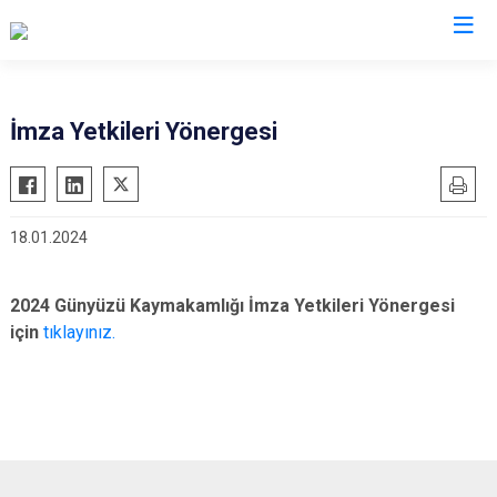
Eskişehir
İmza Yetkileri Yönergesi
Alpu
Mihalgazi
Beylikova
Mihalıççık
18.01.2024
Çifteler
Sarıcakaya
Günyüzü
Seyitgazi
2024 Günyüzü Kaymakamlığı İmza Yetkileri Yönergesi
Han
Sivrihisar
için
tıklayınız.
İnönü
Odunpazarı
Mahmudiye
Tepebaşı