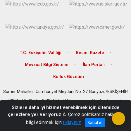
T.C. Eskişehir Valiliği
Resmi Gazete
Mevzuat Bilgi Sistemi
İlan Portalı
Kolluk Gözetim
Sümer Mahallesi Cumhuriyet Meydanı No: 27 Günyüzü/ESKİŞEHİR
(222) 561 72 55 - (222) 561 72 56 / gunyuzu@eskisehir.gov.tr
Sizlere daha iyi hizmet verebilmek için sitemizde
çerezlere yer veriyoruz
🍪 Çerez politikamız hakkında
bilgi edinmek için
tıklayınız
Kabul et